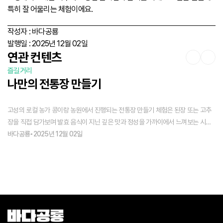
특히 잘 어울리는 체험이에요.
작성자 :
바다공룡
발행일 :
2025년 12월 02일
연관 컨텐츠
즐길거리
즐
나만의 전통장 만들기
고성의 로컬 농가 콩이랑 농원에서 진행되는 전통장 만들기 체험은 된장 또는 고추
바
장을 직접 담가보며 발효 음식이 지닌 깊은 맛과 정성을 가까이에서 느껴보는 시간
있
이에요.
바다공룡
•
2025년 12월 02일
바