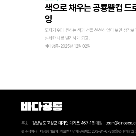
색으로 채우는 공룡뿔컵 드로
잉
도자기 위에 원하는 색과 선을 천천히 얹다 보면 생각보
섬세한 나를 발견하게 되고,
바다공룡
•
2025년 12월 02일
주소
경상남도 고성군 대가면 대가로 467-16
|
메일
team@dinosea.
© 주식회사 바다공룡
|
대표자 : 최보연
|
사업자등록번호 : 203-81-67860
|
통신판매번호 :