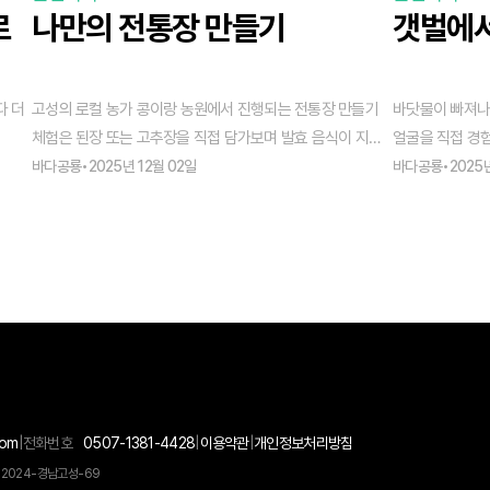
나만의 전통장 만들기
갯벌에서
다 더
고성의 로컬 농가 콩이랑 농원에서 진행되는 전통장 만들기
바닷물이 빠져나
체험은 된장 또는 고추장을 직접 담가보며 발효 음식이 지닌
얼굴을 직접 경험
깊은 맛과 정성을 가까이에서 느껴보는 시간이에요.
바다공룡
•
2025년 12월 02일
바다공룡
•
2025
com
|
전화번호
0507-1381-4428
|
이용약관
|
개인정보처리방침
 2024-경남고성-69