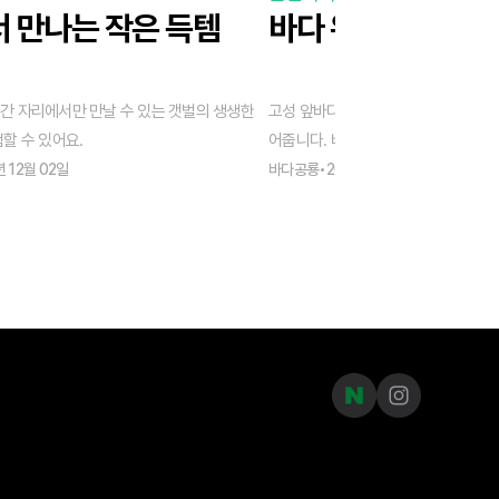
 만나는 작은 득템
바다 위에서 즐기는
간 자리에서만 만날 수 있는 갯벌의 생생한
고성 앞바다에서 보내는 한 시간은 생
할 수 있어요.
어줍니다. 바람을 타는 윈드서핑부터, 가볍게 즐기는 카약·스
탠딩 서핑까지 취향과 리듬에 맞게 고
년 12월 02일
바다공룡
•
2025년 12월 02일
이 준비되어 있어요.