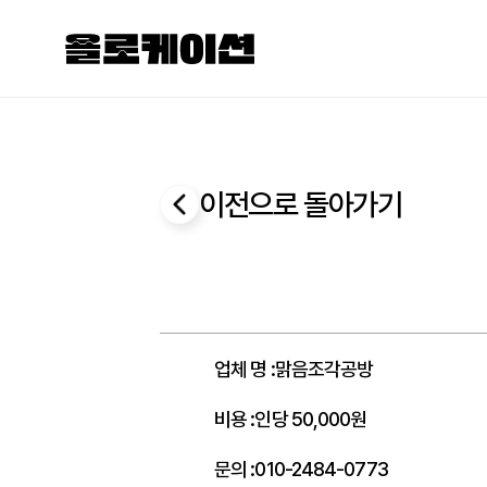
이전으로 돌아가기
업체 명
:
맑음조각공방
비용
:
인당 50,000원
문의
:
010-2484-0773