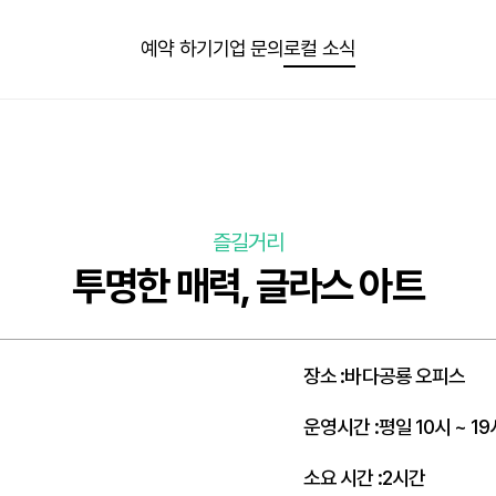
예약 하기
기업 문의
로컬 소식
즐길거리
투명한 매력, 글라스 아트
장소
:
바다공룡 오피스
운영시간
:
평일 10시 ~ 19
소요 시간
:
2시간