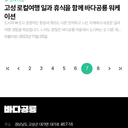
💬 고객 리뷰
피스에 대해 가장 만족한 부분은 듀얼 모니터가 있는 것, 의자가 푹신한 것, 조명이
고성 로컬여행 일과 휴식을 함께 바다공룡 워케
아늑한 것이 좋았어요. 전체적으로 아직 공사가 마무리되지 않아 빈 공간들이 있는
건 아쉬웠지만 더 많은 콘텐츠들이 채워지면 훨씬 좋을 것 같아요! 숙소도 최대 4명
이션
정도 머무를 수 있는데 공간이 넓어서 서로의 동선이 크게 겹치지 않아 좋았어요. 편
도시의 빠르고 경쟁적인 환경과 180도 다른 한적하고 느린 지역에서 새로운 일과
하게 쉴 수 있었습니다. 불멍 네트워킹은 재료를 다 준비해 주셔서 편하게 불멍만 즐
여행 경험을 제공합니다. 느려도 괜찮은 바다공룡 마을에서 도시와는 또 다른 매력
기면 되었어요. 힐링 그 자체인 시간이었습니다. 제가 생각하는 바다공룡 워케이션
의 시간을 보내며 몸과 마음을 충전하는 시간을 누릴 수 있어요.
러블리썬
•
2023년 11월 05일
은 일에 완전히 몰입할 수 있는 환경이 매력 포인트라 생각해요. 거제로, 제주로 워
케이션을 많이 떠났지만 이렇게 일이 잘 되는 워케이션은 처음이었거든요 ㅎㅎ 그리
고 다른 곳에서는 느껴보지 못했던 ‘찐’ 시골 바이브가 좋았어요. 콜택시를 탔는데 동
네에 택시가 한 대뿐이라 어르신들과 동행한 것, 시골 미용실이 근처에 있는 것 등이
2
3
4
5
6
7
8
요. 그리고 디스코드에 질문을 올리면 운영진의 빠른 답과 문제를 바로 해결해 주신
점이 좋았습니다. 어릴 적 저에게 고성은 공룡만 떠올랐지만 지금은 ‘바다공룡’이 어
떻게 성장할지 기대 되어 매년 오고 싶은 곳이 되었어요. 내년에 또 뵈어요! 무럭무
럭 성장해 주세요!
주소
경상남도 고성군 대가면 대가로 467-16