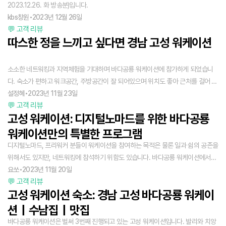
2023.12.26. 화 방송분)입니다.
kbs창원
•
2023년 12월 26일
💬 고객 리뷰
따스한 정을 느끼고 싶다면 경남 고성 워케이션
소소한 네트워킹과 지역체험을 기대하며 바다공룡 워케이션에 참가하게 되었습니
다. 숙소가 편하고 워크공간, 주방공간이 잘 되어있으며 위치도 좋아 근처를 걸어 다
닐 수 있었어요. 글라스아트체험은 다 함께 수다떨며 내가 가져갈 수 있는 물건을 만
설정혜
•
2023년 11월 23일
💬 고객 리뷰
들 수 있어 좋았습니다. 만들 수 있는 제품이 좀 더 다양하면 좋을 것 같아요! 바다공
고성 워케이션: 디지털노마드를 위한 바다공룡
룡 워케이션은 모든 순간 함께 이야기하고 함께 밥해 먹고 함께 산책하며 살아보는
로컬 여행이라 정말 좋았습니다. 그리고 운영진 모두 친근하고 편하게 잘 대해주셨
워케이션만의 특별한 프로그램
습니다! 짱! 바다공룡 워케이션 참가 후 경남 고성은 저에게 포근하고 매력적인 지역
디지털노마드, 프리워커 분들이 워케이션을 참여하는 목적은 물론 일과 쉼의 공존을
으로 남을 것 같아요. 사람들이 정말 좋고 따스한 정이 느껴졌거든요. 1년에 한 번쯤
위해서도 있지만, 네트워킹에 참석하기 위함도 있습니다. 바다공룡 워케이션에서는
꼭 찾고 싶을 만큼 편안했습니다.
다양한 프로그램들이 준비되어 있습니다. 워낙 알찬 프로그램들이라 참여하시면 또
요쏘
•
2023년 11월 20일
💬 고객 리뷰
색다른 추억을 쌓을 수 있을 거예요.
고성 워케이션 숙소: 경남 고성 바다공룡 워케이
션｜수남집｜맛집
바다공룡 워케이션은 벌써 3번째 진행되고 있는 고성 워케이션입니다. 발리와 치앙