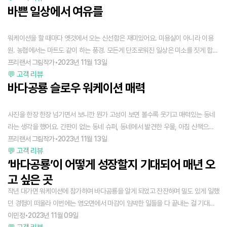
바쁜 일상에서 여유를
워케이션을 할 때마다 옛것에서 오는 신선함은 재미있어요. 미용실이 아니라 이용
원. 농협에서는 마트도 같이 하는 풍경. 모든게 단조로워진 일상은 미소를 짓게 합니
다. 바다공룡 스로우 워케이션을 하면서 최대한 동네 분위기와 풍경 날씨를 즐기려
프리랜서 그림작가
•
2023년 11월 13일
💬 고객 리뷰
합니다.
바다공룡 슬로우 워케이션 매력
사진을 한장 한장 넘기면서 보니깐 뭔가 고성이 보면 볼수록 웃기고 매력있는 동네
라는 생각을 했어요. 간판이 없는 동네 슈퍼, 동네에서 발견한 우물, 아침 산책으로
볼 수있는 뷰, 오피스 앞에 인사하고 지나가는 할머니들. 일상에서 소소한 것들이 더
프리랜서 그림작가
•
2023년 11월 13일
💬 고객 리뷰
기억에 남는 듯 해요.
‘바다공룡’이 어떻게 성장할지 기대되어 매년 오
고 싶은 곳
작년 대가면 워케이션에 참가하며 바다공룡을 알게 되었고 잔잔하며 밀도 있게 일했
던 경험이 떠올라 이번에는 영오면에서 마감이 임박한 일들을 다 끝내는 걸 기대했
어요. 한적한 시골길을 자전거 타고 유유히 산책하는 것도요! 제가 바다공룡 공유 오
이민정
•
2023년 11월 09일