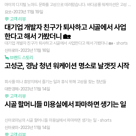
마이의 디지털 노마드 문화를 고성으로 데려왔습니다. 바다공룡 워케이션은 고성 청
년들이 기획 및 운영하고 있어 로컬과 맞닿은 프로그램을 체험해 볼 수도 있습니다.
요쏘
•
2023년 11월 19일
💬 고객 리뷰
요가, 유리공예 클래스를 진행하기도 하고, 솔섬이나 남산공원 등을 함께 올라가기
대기업 개발자 친구가 퇴사하고 시골에서 사업
도 해요. 워케이션인만큼 업무에 몰입했다가, 노트북을 덮고는 고성 시내 곳곳을 돌
아다니곤 했습니다. 함께 참석한 분과는 따로 또 같이 돌아다니면서 자연스레 네트
한다고 해서 가봤더니 🏡
워킹의 기회도 마련되고요.
대기업 개발자 친구가 퇴사하고 시골에서 사업한다고 해서 가봤더니 🏡 - shorts
신아로미
•
2023년 11월 16일
🦕 브랜드 스토리
고성군, 경남 청년 워케이션 명소로 날갯짓 시작
회사를 떠나 휴양지에서 즐기는 일과 휴식 위해 고성을 찾는 청년들
대한경제
•
2023년 11월 14일
💬 고객 리뷰
시골 할머니들 미용실에서 파마하면 생기는 일
신아로미님의 시골 할머니들 미용실에서 파마하면 생기는 일 - shorts
신아로미
•
2023년 11월 14일
💬 고객 리뷰