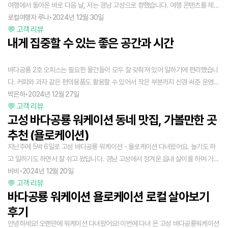
다.
여행에서 돌아온 바로 다음 날, 저는 경남 고성으로 향했습니다. 여행 콘텐츠를 제작
하는 저로서는 한국에 돌아와 바로 바쁜 삶에 뛰어드는 것보다, 조용한 시골에서 그
로컬여행자 루나
•
2024년 12월 30일
💬 고객 리뷰
동안의 여행과 한 해를 정리하는 시간을 가지는 것이 더 좋겠다고 생각했어요. 그래
내게 집중할 수 있는 좋은 공간과 시간
서 바다공룡을 선택하게 되었어요.
바다공룡 2호 오피스는 필요한 물건들이 모두 잘 갖춰져 있어 일하기에 편리했습니
다. 커피와 과자 같은 편의용품도 활용할 수 있어서 작은 부분까지 신경 써준 운영진
의 배려가 느껴졌어요. 숙소는 아늑하고 깨끗한 인테리어로, 거의 모든 것을 갖춘 시
박은하
•
2024년 12월 27일
💬 고객 리뷰
설 덕분에 편안하게 머물 수 있었습니다. 숲멍 트래킹은 어렵지 않은 난이도로 여유
고성 바다공룡 워케이션 동네 맛집, 가볼만한 곳
롭게 즐길 수 있었고, 매니저분들이 꼼꼼히 챙겨주셔서 더 감사한 시간이었습니다.
제공해주신 김밥과 물도 정말 감사했어요! 조용한 환경 덕분에 마음이 여유로워지
추천 (욜로케이션)
고, 업무와 휴식에만 온전히 집중할 수 있었던 점이 바다공룡 워케이션의 가장 큰 매
지난주에 5박 6일로 고성 바다공룡 워케이션 - 욜로케이션 다녀왔어요. 놀기도 하
력이라고 생각해요. 매니저분들은 언제나 친절하고 세심하게 챙겨주셨습니다. 첫날
고 일하기도 하면서 잘 쉬고 왔답니다. 경남 고성에서 정겨운 읍내 살이를 하며 가본
도착이 늦었는데도 기다려주시고, 동네에서 즐길 거리와 볼거리를 알려주셔서 다음
곳 중 숙소에서 걸어서 10분내외로 갈 수 있는 동네 맛집과 고성에서 가볼만한 곳을
비비
•
2024년 12월 20일
에 올 때 기대하며 더 많은 것을 누릴 수 있을 것 같아요. 이번에는 가보지 못한 여행
💬 고객 리뷰
소개할게요. 욜로케이션 패키지에 포함된 프로그램만으로도 대만족이지만 고성까
지들이 아쉬웠지만, 다음에는 꼭 봄이나 여름에 와서 꽃이 피고 푸른 자연을 만끽해
바다공룡 워케이션 욜로케이션 로컬 살아보기
지 왔는데 그 지역의 맛과 멋을 즐기지 않고 돌아가면 아쉽지 않겠어요?
보고 싶습니다. 또한, 동네의 유휴 공간을 재활용해 새로운 가치를 만들어낸 점이 정
후기
말 인상 깊었습니다. 지방 소멸이라는 큰 문제 속에서 도시와 로컬을 잇고, 특별한
안녕하세요! 오랜만에 워케이션 다녀왔어요! 이번에 다녀 온 고성 바다공룡워케이션