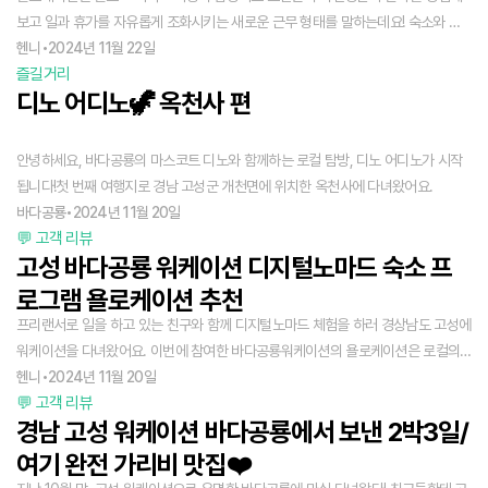
공룡의 가장 큰 매력이었습니다. 올해를 마무리하기에 정말 좋은 선택이었고, 고성
보고 일과 휴가를 자유롭게 조화시키는 새로운 근무 형태를 말하는데요! 숙소와 오
에서의 시간들이 너무 좋아서 나중에는 여행으로도 다시 찾아오고 싶어요. 바다공룡
피스, 체험 프로그램 모두 한 번에 예약하고 진행할 수 있어 편하더라고요 :)
헨니
•
2024년 11월 22일
워케이션, 다시 참여하고 싶은 특별한 경험이었습니다. 😊
즐길거리
디노 어디노🦖 옥천사 편
안녕하세요, 바다공룡의 마스코트 디노와 함께하는 로컬 탐방, 디노 어디노가 시작
됩니다!첫 번째 여행지로 경남 고성군 개천면에 위치한 옥천사에 다녀왔어요.
바다공룡
•
2024년 11월 20일
💬 고객 리뷰
고성 바다공룡 워케이션 디지털노마드 숙소 프
로그램 욜로케이션 추천
프리랜서로 일을 하고 있는 친구와 함께 디지털노마드 체험을 하러 경상남도 고성에
워케이션을 다녀왔어요. 이번에 참여한 바다공룡워케이션의 욜로케이션은 로컬의
자연과 문화 속에서 일과 휴식을 동시에 취할 수 있는 플랫폼으로 5박 6일 패키지에
헨니
•
2024년 11월 20일
💬 고객 리뷰
참여했는데요! 숙소 + 오피스 + 3종 체험을 동시에 할 수 있어 만족스러웠던 워케이
경남 고성 워케이션 바다공룡에서 보낸 2박3일/
션 패키지 후기 알려드릴게요 :)
여기 완전 가리비 맛집❤️