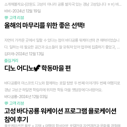
경험을 제공해준 바다공룡에게 감사의 마음을 전하고 싶어요. 이번 워케이션은 업무
소개해볼게요-(강원도 고성이 아니라 공룡 발자국 있는 경남 고성입니다 ㅎㅎ) 바다
와 휴식을 동시에 누릴 수 있었던 최고의 선택이었고, 고성의 매력을 알게 된 소중한
공룡워케이션은 21년부터 이름을 들어서 알고는 있었는데 좋은 기회로 이번에 와보
비비
•
2024년 12월 19일
시간이었습니다. 여러분도 바다공룡 워케이션에서 특별한 여유를 즐겨보세요!
💬 고객 리뷰
게 되었어요. 프로그램 이름은 욜로케이션이라고 하는데 욜로케이션은 욜로+로컬
올해의 마무리를 위한 좋은 선택!
+베케이션을 합친 말로 일과 휴식을 하는 워케이션 형태의 여행이라고 할 수 있어
요.
자연이 가까운 곳에서 일할 수 있다는 점이 바다공룡 워케이션의 큰 매력이었습니
다. 일하는 데 필요한 공간과 요소들이 잘 갖춰져 있어 업무에 집중하기 좋았고, 주
방 옆에 따로 마련된 휴식 공간도 정말 편안했어요. 숙소는 항상 깨끗하게 관리되었
김미래
•
2024년 12월 13일
즐길거리
고, 매일 수건과 물을 채워주셔서 더욱 편하게 지낼 수 있었습니다. 불멍 네트워킹에
디노 어디노🦖 학동마을 편
서는 야외 바베큐의 낭만과 즐거움을 오랜만에 느낄 수 있었습니다. 장작이 타오르
는 모습을 바라보며 맛있는 음식을 나눴던 그 시간이 바다공룡 워케이션에서 가장
기억에 남는 순간이었어요. 풍성하고 맛있는 음식 덕분에 모두가 행복했던 시간으로
바다공룡의 마스코트 디노와 함께하는 로컬 탐방 두 번째 이야기!두 번째 여행지로
남았습니다. 숲멍 트래킹은 초록 가득한 숲 속에서 맑은 공기를 마시며 힐링할 수 있
경남 고성군 하일면 학림리에 위치한 학동 마을 옛담장에 다녀왔어요.
는 프로그램이었습니다. 자연 속에서 느낀 여유로움과 평온함은 바다공룡만의 특별
바다공룡
•
2024년 12월 03일
한 경험이었어요. 이동을 도와주는 픽업 서비스 덕분에 편리하게 다닐 수 있었고, 스
💬 고객 리뷰
태프분들은 늘 참가자가 편안하도록 세심하게 신경 써주셨습니다. 다른 워케이션에
고성 바다공룡 워케이션 프로그램 욜로케이션
서는 단순히 공간만 제공하는 경우가 많지만, 바다공룡은 스태프와의 교류와 다양한
참여 후기
프로그램 덕분에 사람들과 자연스럽게 만날 수 있었습니다. 그 따뜻한 소통이 바다
욜로케이션은 욜로 + 지역 + 여행의 합성어로 로컬만의 자연경관과 문화를 경험해