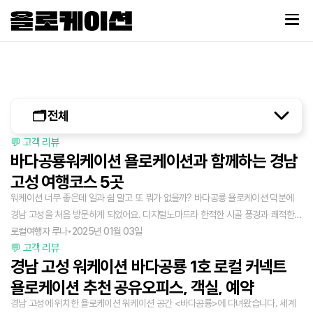
🗂️ 전체
💬 고객 리뷰
바다공룡워케이션 욜로케이션과 함께하는 경남
고성 여행코스 5곳
워케이션 너무 좋은데 일과 쉼 말고 또 뭐가 없을까? 바다공룡 욜로케이션 덕분에
경남 고성을 처음 방문하게 되었어요. 디지털노마드라 한적한 시골 풍경과 쾌적한
환경에서 휴식하며 일하는 것으로도 충분라지만, 그것만으로는 조금 아쉽잖아요?
로컬여행자 루나
•
2025년 01월 03일
💬 고객 리뷰
5시간 걸려 최남단까지 내려왔는데, 그 시간을 더 특별하게 보내야 하지 않을까요?
경남 고성 워케이션 바다공룡 1호 로컬 커넥트
그래서, 일하거나 숙소에서 쉬지 않는 시간에는 워케이션에 와서 무엇을 하면 좋을
지 고민하신다면, 제 경험이 도움이 될 거예요. 디지털노마드 분들 주목! 지금부터
욜로케이션 추천 공유오피스, 객실, 예약
제가 직접 경험한 경남 고성의 가볼 만한 곳과 바다공룡에서 즐길 거리를 소개합니
경남 고성에 위치한 욜로케이션 워케이션 공간 <바다공룡>에 다녀왔습니다. 세계