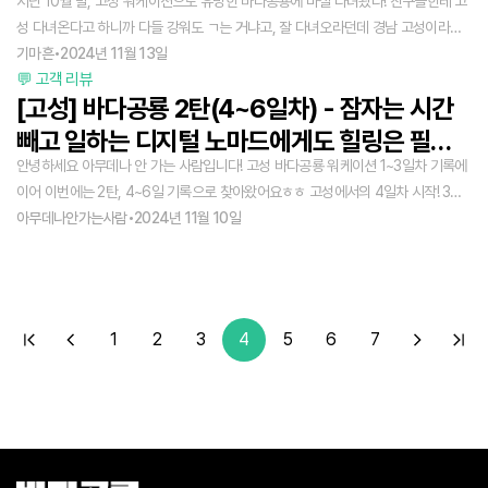
지난 10월 말, 고성 워케이션으로 유명한 바다공룡에 마실 다녀왔다! 친구들한테 고
성 다녀온다고 하니까 다들 강워도 ㄱ는 거냐고, 잘 다녀오라던데 경남 고성이라니
까 다들 어리둥절 ㅎㅎ “한국에 고성이 또 있다교?” 요런 반응 😎 그렇습니다, 경남
기마흔
•
2024년 11월 13일
💬 고객 리뷰
지역에 ‘고성’이 또 있다구요! 특히, 고성에는 유튜버 신아로미 님이 다녀간 후로 엄
[고성] 바다공룡 2탄(4~6일차) - 잠자는 시간
청 유명해진 ‘바다공룡’이라는 워케이션 프로그램이 있다.
빼고 일하는 디지털 노마드에게도 힐링은 필요
안녕하세요 아무데나 안 가는 사람입니다! 고성 바다공룡 워케이션 1~3일차 기록에
하다, 고성 로컬 분위기와 즐기는 바다공룡워케
이어 이번에는 2탄, 4~6일 기록으로 찾아왔어요ㅎㅎ 고성에서의 4일차 시작! 3일
이션
동안 너무 잘 먹었더니 땡땡해진 얼굴로 반갑게 인사하며 또 먹으러 왔습니다… 목
아무데나안가는사람
•
2024년 11월 10일
로셀프식당이라 쓰고 HEAVEN이라 읽는 이 곳..
1
2
3
4
5
6
7