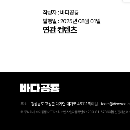
작성자 :
바다공룡
발행일 :
2025년 08월 01일
연관 컨텐츠
주소
경상남도 고성군 대가면 대가로 467-16
|
메일
team@dinosea.
© 주식회사 바다공룡
|
대표자 : 최보연
|
사업자등록번호 : 203-81-67860
|
통신판매번호 :