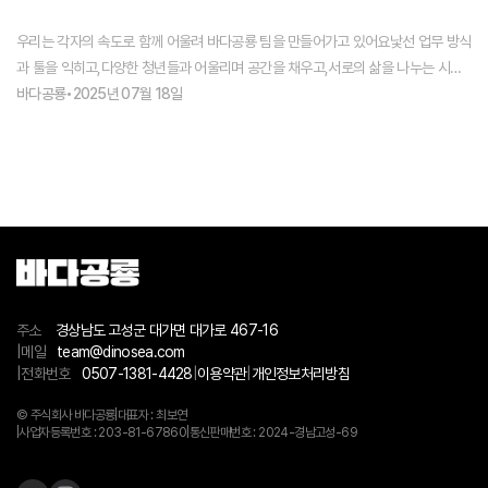
우리는 각자의 속도로 함께 어울려 바다공룡 팀을 만들어가고 있어요낯선 업무 방식
유
과 툴을 익히고,다양한 청년들과 어울리며 공간을 채우고,서로의 삶을 나누는 시간
며
도 많아졌어요 🌳
바다공룡
•
2025년 07월 18일
바
주소
경상남도 고성군 대가면 대가로 467-16
|
메일
team@dinosea.com
|
전화번호
0507-1381-4428
|
이용약관
|
개인정보처리방침
© 주식회사 바다공룡
|
대표자 : 최보연
|
사업자등록번호 : 203-81-67860
|
통신판매번호 : 2024-경남고성-69