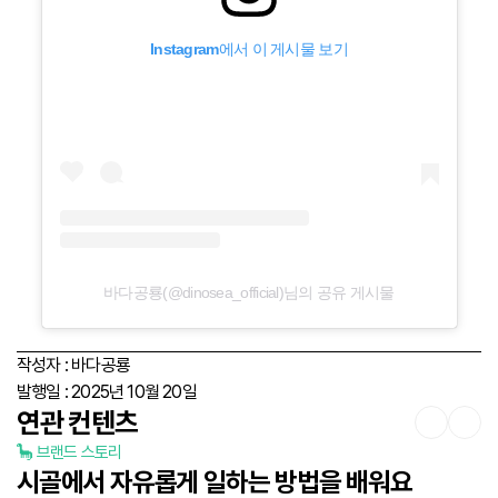
Instagram에서 이 게시물 보기
바다공룡(@dinosea_official)님의 공유 게시물
작성자 :
바다공룡
발행일 :
2025년 10월 20일
연관 컨텐츠
🦕 브랜드 스토리

시골에서 자유롭게 일하는 방법을 배워요